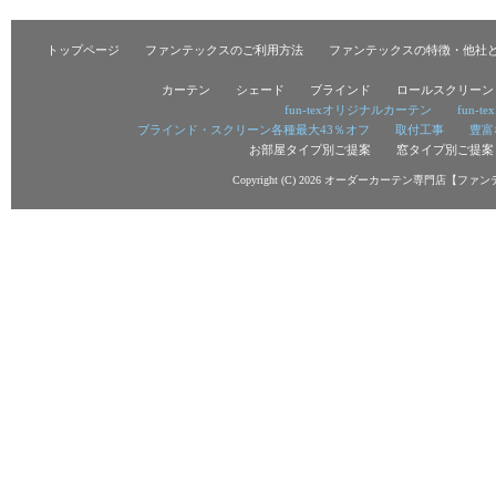
トップページ
ファンテックスのご利用方法
ファンテックスの特徴・他社
カーテン
シェード
ブラインド
ロールスクリーン
fun-texオリジナルカーテン
fun-
ブラインド・スクリーン各種最大43％オフ
取付工事
豊富
お部屋タイプ別ご提案
窓タイプ別ご提案
Copyright (C) 2026
オーダーカーテン専門店【ファン