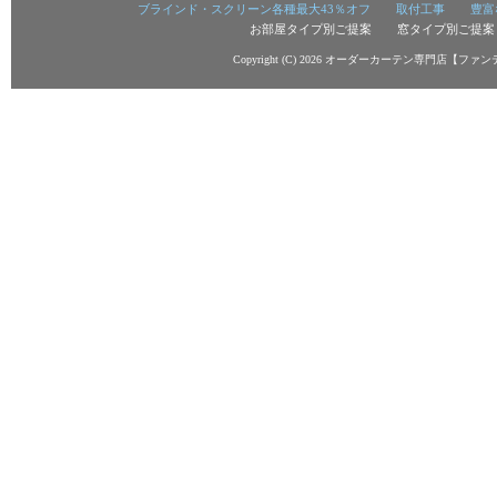
ブラインド・スクリーン各種最大43％オフ
取付工事
豊富
お部屋タイプ別ご提案
窓タイプ別ご提案
Copyright (C) 2026
オーダーカーテン専門店【ファン