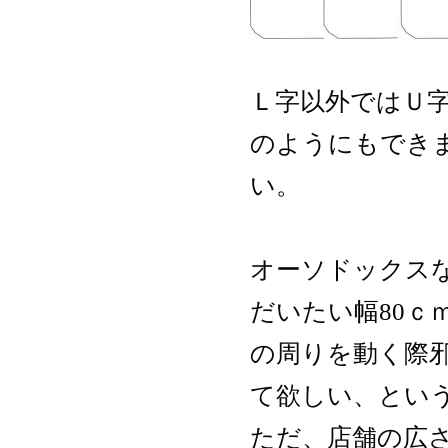
Ｌ字以外ではＵ
のようにもでき
い。
オーソドックス
だいたい幅80ｃ
の周りを動く際邪
て欲しい、とい
ただ、店舗の広