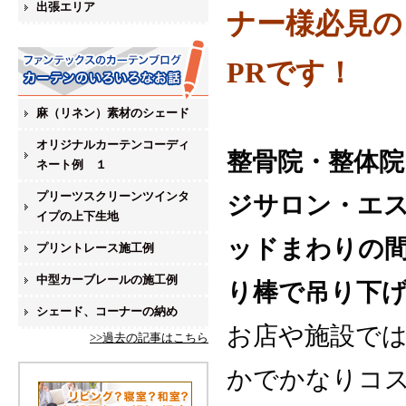
出張エリア
ナー様必見の
PRです！
麻（リネン）素材のシェード
オリジナルカーテンコーディ
整骨院・整体
ネート例 １
プリーツスクリーンツインタ
ジサロン・エス
イプの上下生地
ッドまわりの
プリントレース施工例
中型カーブレールの施工例
り棒で吊り下
シェード、コーナーの納め
お店や施設で
>>過去の記事はこちら
かでかなりコ