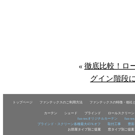
«
徹底比較！ロ
グイン階段
トップページ
ファンテックスのご利用方法
ファンテックスの特徴・他社
カーテン
シェード
ブラインド
ロールスクリーン
fun-texオリジナルカーテン
fun-
ブラインド・スクリーン各種最大43％オフ
取付工事
豊富
お部屋タイプ別ご提案
窓タイプ別ご提案